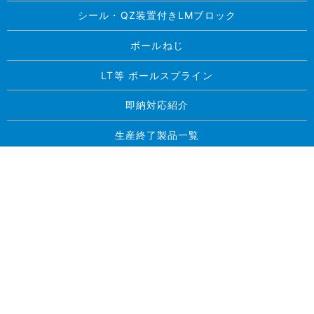
シール・QZ装置付きLMブロック
ボールねじ
LT等 ボールスプライン
即納対応紹介
生産終了製品一覧
求人案内
お問い合わせ
プライバシーポリシー
サイトマップ
Copyright © 東北精工株式会社 All Rights Reserved.
【掲載の記事・写真・イラストなどの無断複写・転載を禁じ