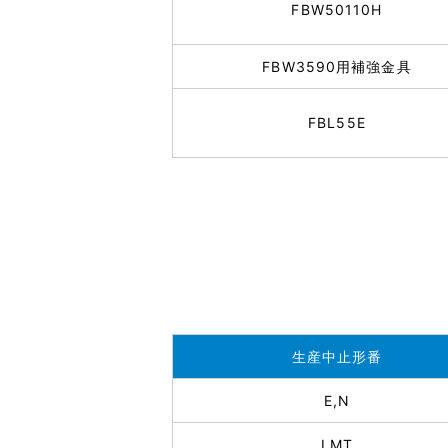
FBW50110H
FBW3590用補強金具
FBL55E
生産中止形番
E,N
LMT