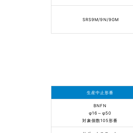
SRS9M/9N/9GM
生産中止形番
BNFN
φ16～φ50
対象個数105形番