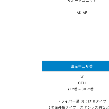
サポートユニット
AK AF
生産中止形番
CF
CFH
（12番～30-2番）
ドライバー溝 および Bタイプ
（球面外輪タイプ、ステンレス鋼な