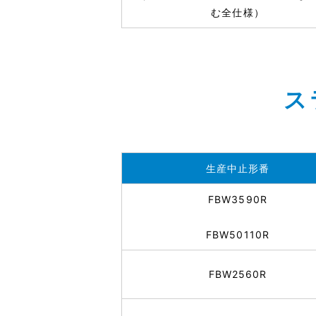
む全仕様）
ス
生産中止形番
FBW3590R
FBW50110R
FBW2560R