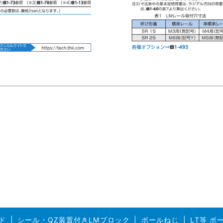
ド
シール・QZ装置付きLMブロック
ボールねじ
LT等 