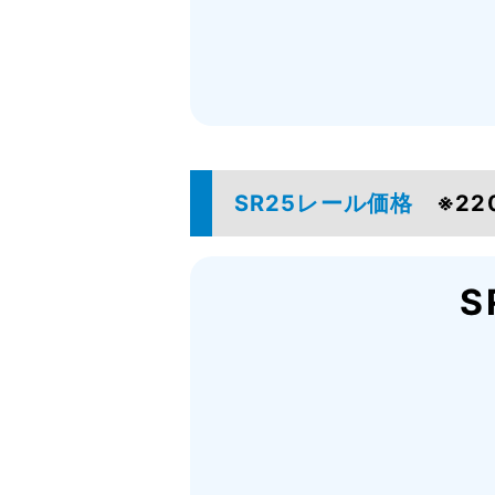
SR25レール価格
※2
S