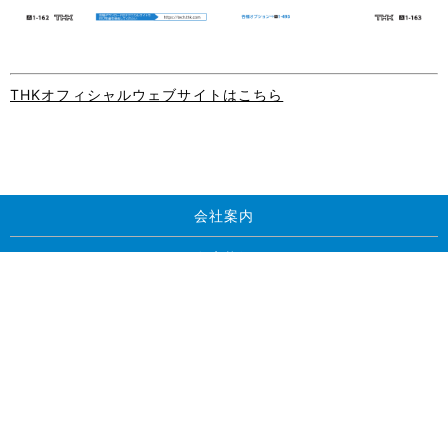
THKオフィシャルウェブサイトはこちら
会社案内
在庫状況
LMガイド
シール・QZ装置付きLMブロック
ボールねじ
LT等 ボールスプライン