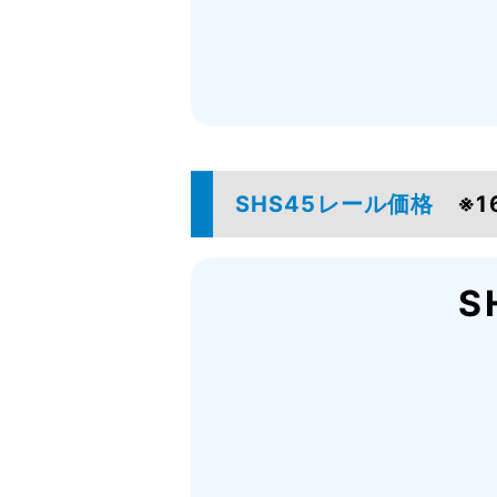
SHS45レール価格
※
S