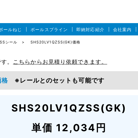
ボールねじ
ボールスプライン
即納対応紹介
会社案内
形SSシール
SHS20LV1QZSS(GK)価格
です。
こちらからお見積り依頼できます。
K)価格
※レールとのセットも可能です
SHS20LV1QZSS(GK)
単価 12,034円