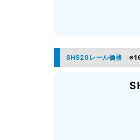
SHS20レール価格
※
S