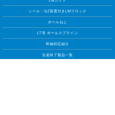
LMガイド
シール・QZ装置付きLMブロック
ボールねじ
LT等 ボールスプライン
即納対応紹介
生産終了製品一覧
求人案内
お問い合わせ
プライバシーポリシー
サイトマップ
Copyright © 東北精工株式会社 All Rights Reserved.