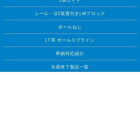
LMガイド
シール・QZ装置付きLMブロック
ボールねじ
LT等 ボールスプライン
即納対応紹介
生産終了製品一覧
求人案内
お問い合わせ
プライバシーポリシー
サイトマップ
Copyright © 東北精工株式会社 All Rights Reserved.