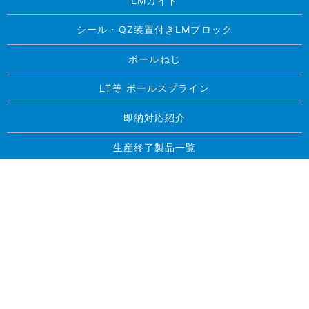
LMガイド
シール・QZ装置付きLMブロック
ボールねじ
LT等 ボールスプライン
即納対応紹介
生産終了製品一覧
求人案内
お問い合わせ
プライバシーポリシー
サイトマップ
Copyright © 東北精工株式会社 All Rights Reserved.