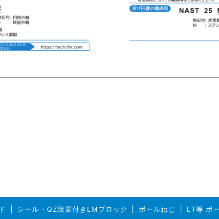
ド
シール・QZ装置付きLMブロック
ボールねじ
LT等 