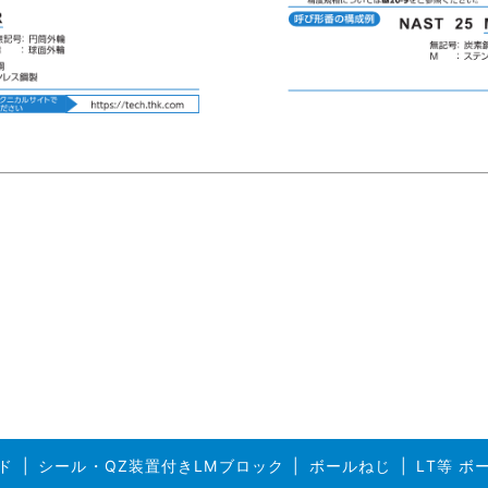
ド
シール・QZ装置付きLMブロック
ボールねじ
LT等 