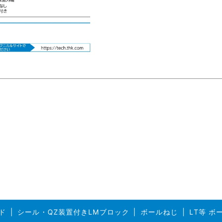
ド
シール・QZ装置付きLMブロック
ボールねじ
LT等 