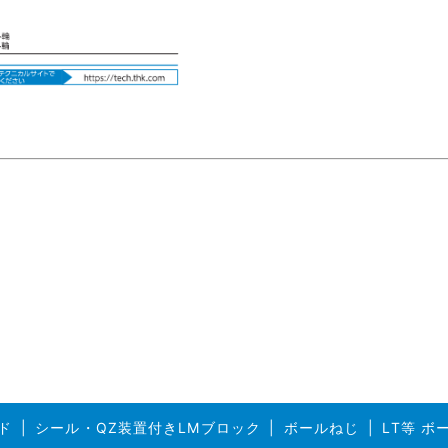
ド
シール・QZ装置付きLMブロック
ボールねじ
LT等 