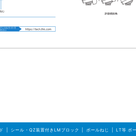
ド
シール・QZ装置付きLMブロック
ボールねじ
LT等 