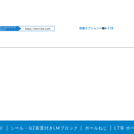
ド
シール・QZ装置付きLMブロック
ボールねじ
LT等 