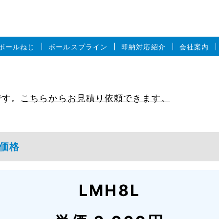
ボールねじ
ボールスプライン
即納対応紹介
会社案内
です。
こちらからお見積り依頼できます。
 価格
LMH8L