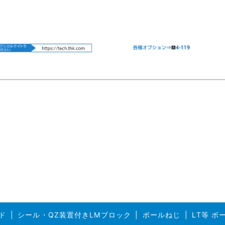
ド
シール・QZ装置付きLMブロック
ボールねじ
LT等 