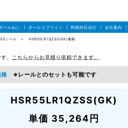
ボールねじ
ボールスプライン
即納対応紹介
会社案内
R形SSシール
HSR55LR1QZSS(GK)価格
です。
こちらからお見積り依頼できます。
)価格
※レールとのセットも可能です
HSR55LR1QZSS(GK)
単価 35,264円