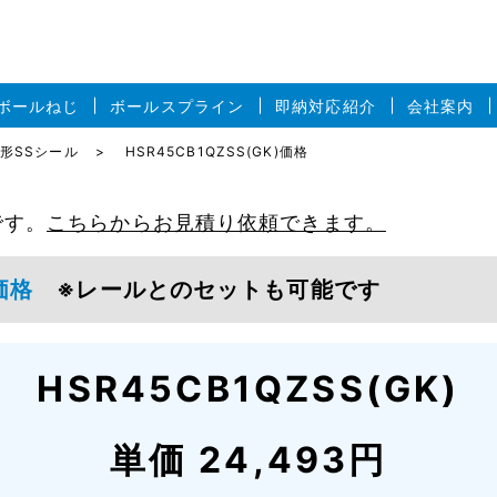
ボールねじ
ボールスプライン
即納対応紹介
会社案内
HB形SSシール
HSR45CB1QZSS(GK)価格
です。
こちらからお見積り依頼できます。
K)価格
※レールとのセットも可能です
HSR45CB1QZSS(GK)
単価 24,493円