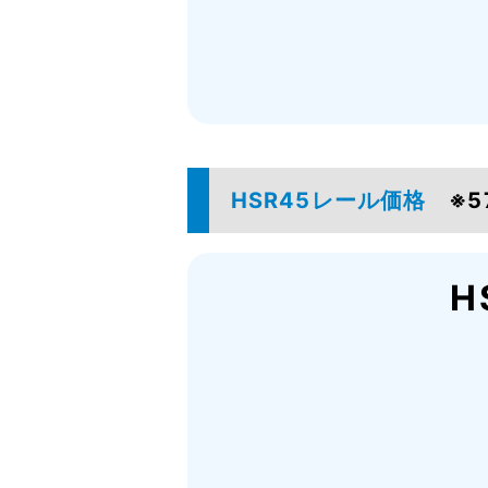
HSR45レール価格
※
H