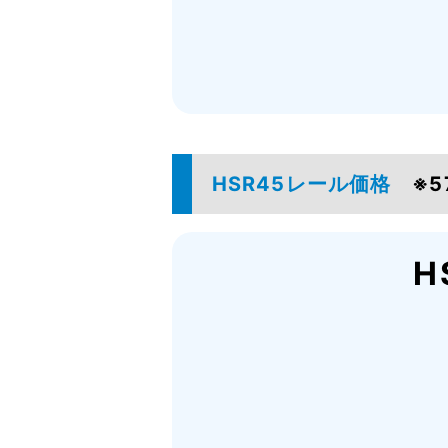
HSR45レール価格
※
H