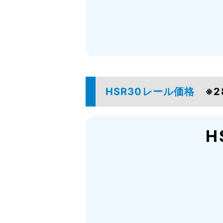
HSR30レール価格
※
H