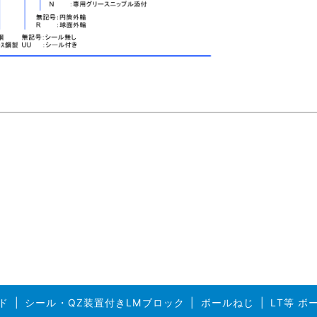
ド
シール・QZ装置付きLMブロック
ボールねじ
LT等 