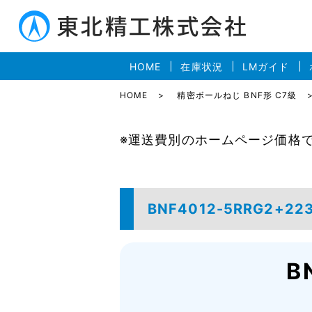
HOME
在庫状況
LMガイド
HOME
精密ボールねじ BNF形 C7級
※運送費別のホームページ価格
BNF4012-5RRG2+22
B