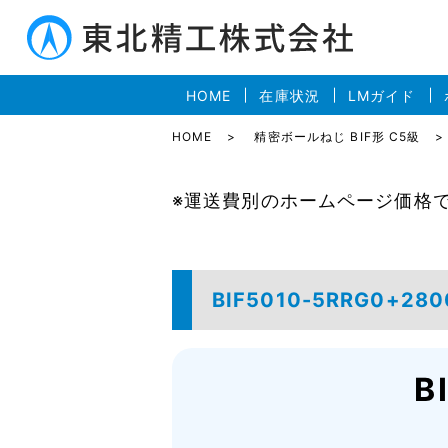
HOME
在庫状況
LMガイド
HOME
精密ボールねじ BIF形 C5級
※運送費別のホームページ価格
BIF5010-5RRG0+28
B